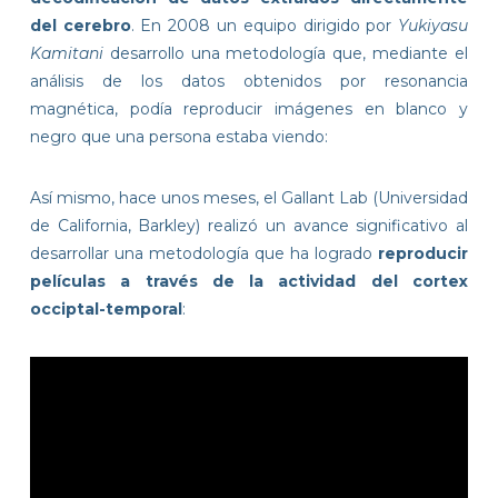
del cerebro
. En 2008 un equipo dirigido por
Yukiyasu
Kamitani
desarrollo una metodología que, mediante el
análisis de los datos obtenidos por resonancia
magnética, podía reproducir imágenes en blanco y
negro que una persona estaba viendo:
Así mismo, hace unos meses, el Gallant Lab (Universidad
de California, Barkley) realizó un avance significativo al
desarrollar una metodología que ha logrado
reproducir
películas a través de la actividad del cortex
occiptal-temporal
: