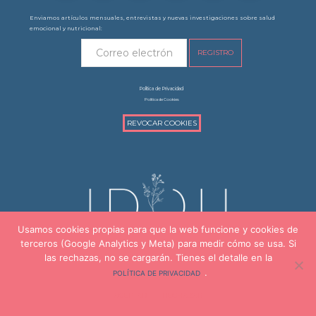
Enviamos artículos mensuales, entrevistas y nuevas investigaciones sobre salud
emocional y nutricional:
Política de Privacidad
Política de Cookies
REVOCAR COOKIES
Usamos cookies propias para que la web funcione y cookies de
terceros (Google Analytics y Meta) para medir cómo se usa. Si
las rechazas, no se cargarán. Tienes el detalle en la
669.900.307
info@idoupsicologia.com
.
POLÍTICA DE PRIVACIDAD
Carrer del Rosselló, 17, Entlo. 2ª
08029 Barcelona
ACEPTAR
RECHAZAR
Formulario de Contacto
Todos los derechos reservados © 2012-2026 Idou Psicología y Nutrición.