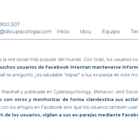
.900.307
Inicio
Idou
Equipo
Te
@idoupsicologia.com
la red social más popular del mundo. Con todo, los usuarios no 
uchos usuarios de Facebook intentan mantenerse informad
rshall se preguntó ¿es saludable “espiar” a tus ex-pareja de est
. Marshall y publicada en
Cyberpsychology, Behavior, and Socia
con otros y monitorizar de forma clandestina sus activ
o con los amigos en Facebook sino que los usuarios también usan 
6% de los usuarios, vigilan a sus ex-parejas mediante Face