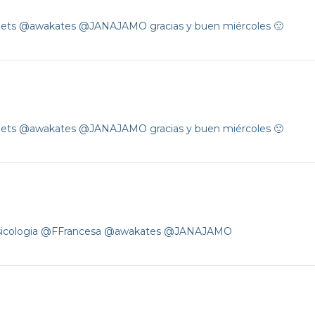
eets @awakates @JANAJAMO gracias y buen miércoles 🙂
eets @awakates @JANAJAMO gracias y buen miércoles 🙂
psicologia @FFrancesa @awakates @JANAJAMO