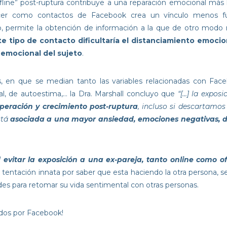
fline” post-ruptura contribuye a una reparación emocional más 
anecer como contactos de Facebook crea un vínculo menos fu
go, permite la obtención de información a la que de otro modo
e tipo de contacto dificultaría el distanciamiento emocion
 emocional del sujeto
.
, en que se median tanto las variables relacionadas con Face
nal, de autoestima,… la Dra. Marshall concluyo que
“[…] la exposi
uperación y crecimiento post-ruptura
, incluso si descartamos
stá
asociada a una mayor ansiedad, emociones negativas, de
]
evitar la exposición a una ex-pareja, tanto online como o
a la tentación innata por saber que esta haciendo la otra persona
ades para retomar su vida sentimental con otras personas.
ados por Facebook!