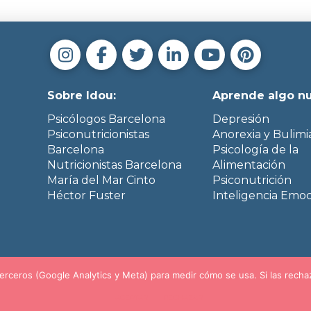
Sobre Idou:
Aprende algo n
Psicólogos Barcelona
Depresión
Psiconutricionistas
Anorexia y Bulimi
Barcelona
Psicología de la
Nutricionistas Barcelona
Alimentación
María del Mar Cinto
Psiconutrición
Héctor Fuster
Inteligencia Emoc
rceros (Google Analytics y Meta) para medir cómo se usa. Si las rechaza
ACEPTAR
RECHAZAR
Todos los derechos reservados © 2012-2026 Idou Psicología y Nutrición.