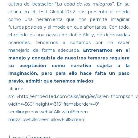
autora del bestseller “
La edad de los milagros
”. En su
charla en el TED Global 2012 nos presenta el miedo
como una herramienta que nos permite imaginar
futuros posibles y el modo en que afrontarlos. Con todo,
el miedo es una navaja de doble filo y, en demasiadas
ocasiones, tendemos a cortarnos por no saber
manejarlo de forma adecuada.
Entrenarnos en el
manejo y conquista de nuestros temores requiere
su aceptación como narrativa sujeta a la
imaginación, pero para ello hace falta un paso
previo, admitir que tenemos miedos
.
[iframe
src=»http://embed.ted.com/talks/lang/es/karen_thompson_
width=»560″ height=»315″ frameborder=»0″
scrolling=»no» webkitAllowFullScreen
mozallowfullscreen allowFullScreen]
Leave a Comment