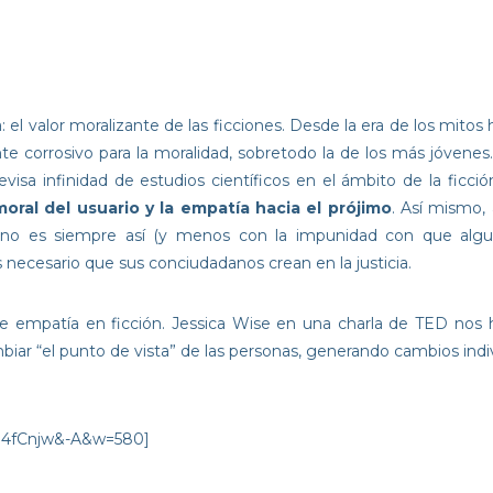
l valor moralizante de las ficciones. Desde la era de los mitos h
nte corrosivo para la moralidad, sobretodo la de los más jóvene
isa infinidad de estudios científicos en el ámbito de la ficció
moral del usuario y la empatía hacia el prójimo
. Así mismo, 
no es siempre así (y menos con la impunidad con que alguno
 necesario que sus conciudadanos crean en la justicia.
de empatía en ficción. Jessica Wise en una charla de TED nos 
mbiar “el punto de vista” de las personas, generando cambios indiv
04fCnjw&-A&w=580]