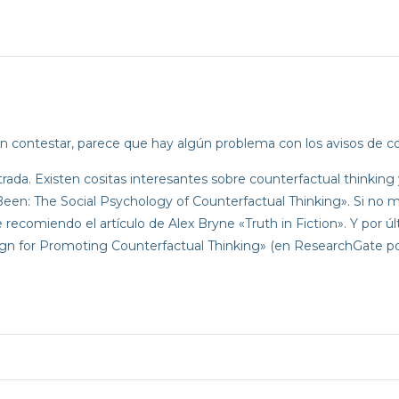
n contestar, parece que hay algún problema con los avisos de c
ada. Existen cositas interesantes sobre counterfactual thinking y
en: The Social Psychology of Counterfactual Thinking». Si no m
te recomiendo el artículo de Alex Bryne «Truth in Fiction». Y por úl
n for Promoting Counterfactual Thinking» (en ResearchGate po