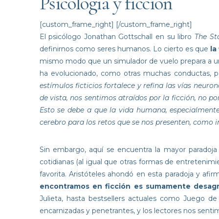
Psicología y ficción
[custom_frame_right]
[/custom_frame_right]
El psicólogo Jonathan Gottschall en su libro
The St
definirnos como seres humanos. Lo cierto es que
la
mismo modo que un simulador de vuelo prepara a un pil
ha evolucionado, como otras muchas conductas, pa
estímulos ficticios fortalece y refina las vías neu
de vista, nos sentimos atraídos por la ficción, no po
Esto se debe a que la vida humana, especialmente
cerebro para los retos que se nos presenten, como 
Sin embargo, aquí se encuentra la mayor paradoja 
cotidianas (al igual que otras formas de entretenimi
favorita. Aristóteles ahondó en esta paradoja y afir
encontramos en ficción es sumamente desagr
Julieta, hasta bestsellers actuales como Juego de
encarnizadas y penetrantes, y los lectores nos senti