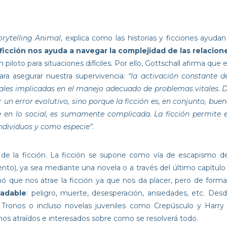
orytelling Animal
, explica como las historias y ficciones ayud
 ficción nos ayuda a navegar la complejidad de las relaci
oto para situaciones difíciles. Por ello, Gottschall afirma que el
ra asegurar nuestra supervivencia:
“la activación constante 
ronales implicadas en el manejo adecuado de problemas vitales. 
r un error evolutivo, sino porque la ficción es, en conjunto, bue
 en lo social, es sumamente complicada. La ficción permite 
individuos y como especie”
.
de la ficción. La ficción se supone como vía de escapismo de 
ento), ya sea mediante una novela o a través del último capítulo
mó que nos atrae la ficción ya que nos da placer, pero de forma
adable
: peligro, muerte, desesperación, ansiedades, etc. D
 Tronos o incluso novelas juveniles como Crepúsculo y Harry 
mos atraídos e interesados sobre como se resolverá todo.