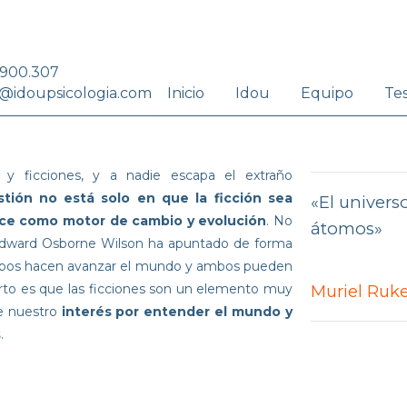
.900.307
Inicio
Idou
Equipo
Te
@idoupsicologia.com
s y ficciones, y a nadie escapa el extraño
stión no está solo en que la ficción sea
«El univers
rce como motor de cambio y evolución
. No
átomos»
a Edward Osborne Wilson ha apuntado de forma
s, ambos hacen avanzar el mundo y ambos pueden
erto es que las ficciones son un elemento muy
Muriel Ruk
de nuestro
interés por entender el mundo y
s
.