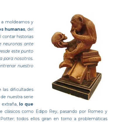
an a moldearnos y
ones humanas
, del
 contar historias
de neuronas ante
Desde este punto
na para nosotros.
entrenar nuestro
las dificultades
 de nuestra serie
 extraña,
lo que
esde clásicos como Edipo Rey, pasando por Romeo y
Potter; todos ellos giran en torno a problemáticas