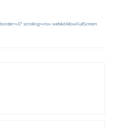
eborder=»0″ scrolling=»no» webkitAllowFullScreen