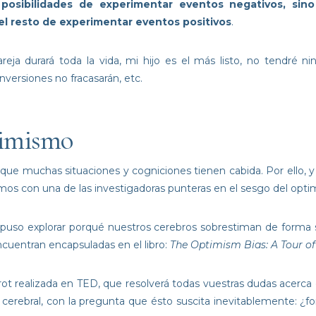
osibilidades de experimentar eventos negativos, sin
l resto de experimentar eventos positivos
.
eja durará toda la vida, mi hijo es el más listo, no tendré n
versiones no fracasarán, etc.
timismo
 que muchas situaciones y cogniciones tienen cabida. Por ello, 
os con una de las investigadoras punteras en el sesgo del optim
ropuso explorar porqué nuestros cerebros sobrestiman de forma si
ncuentran encapsuladas en el libro:
The Optimism Bias: A Tour of 
rot realizada en TED, que resolverá todas vuestras dudas acerc
cerebral, con la pregunta que ésto suscita inevitablemente: ¿fo