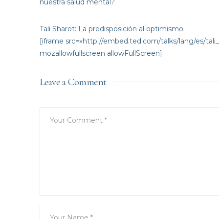
nuestra salud mental?
Tali Sharot: La predisposición al optimismo.
[iframe src=»http://embed.ted.com/talks/lang/es/tal
mozallowfullscreen allowFullScreen]
Leave a Comment