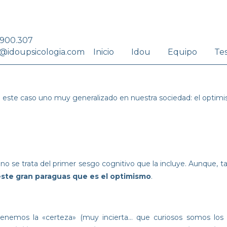
.900.307
Inicio
Idou
Equipo
Te
@idoupsicologia.com
n este caso uno muy generalizado en nuestra sociedad: el optim
y no se trata del primer sesgo cognitivo que la incluye. Aunque, 
este gran paraguas que es el optimismo
.
enemos la «certeza» (muy incierta… que curiosos somos los 