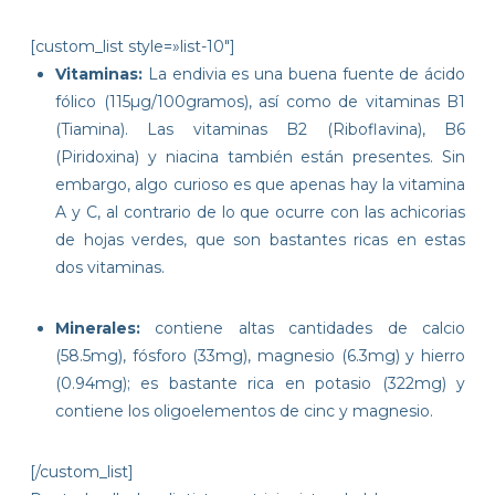
[custom_list style=»list-10″]
Vitaminas:
La endivia es una buena fuente de ácido
fólico (115µg/100gramos), así como de vitaminas B1
(Tiamina). Las vitaminas B2 (Riboflavina), B6
(Piridoxina) y niacina también están presentes. Sin
embargo, algo curioso es que apenas hay la vitamina
A y C, al contrario de lo que ocurre con las achicorias
de hojas verdes, que son bastantes ricas en estas
dos vitaminas.
Minerales:
contiene altas cantidades de calcio
(58.5mg), fósforo (33mg), magnesio (6.3mg) y hierro
(0.94mg); es bastante rica en potasio (322mg) y
contiene los oligoelementos de cinc y magnesio.
[/custom_list]