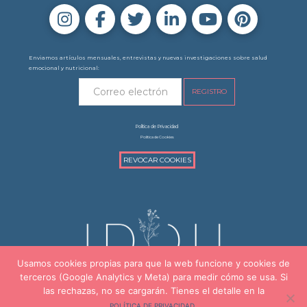
Enviamos artículos mensuales, entrevistas y nuevas investigaciones sobre salud
emocional y nutricional:
Política de Privacidad
Política de Cookies
REVOCAR COOKIES
Usamos cookies propias para que la web funcione y cookies de
terceros (Google Analytics y Meta) para medir cómo se usa. Si
las rechazas, no se cargarán. Tienes el detalle en la
669.900.307
info@idoupsicologia.com
.
POLÍTICA DE PRIVACIDAD