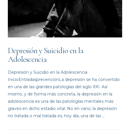
Depresión y Suicidio en la
Adolescencia
Depresión y Suicidio en la Adolescencia
InicioEntradasprevenciónLa depresión se ha convertido
en una de las grandes patologías del siglo XXI. Así
mismo, y de forma más concreta, la depresión en la
adolescencia es una de las patologías mentales más
graves en dicho estadio vital. No en vano, la depresión
no tratada o mal tratada es, hoy día, una de las …