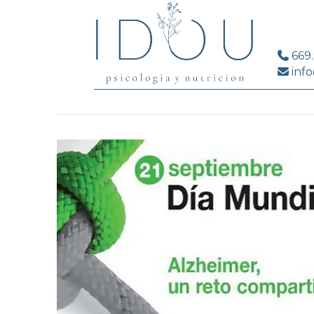
669
info